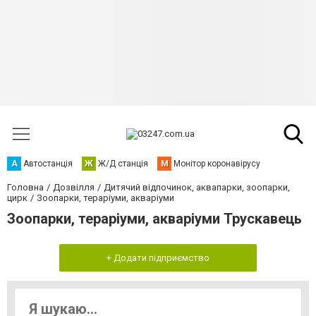
А
Автостанція
Ж
Ж/Д станція
М
Монітор коронавірусу
Головна
Дозвілля
Дитячий відпочинок, аквапарки, зоопарки,
цирк
Зоопарки, тераріуми, акваріуми
Зоопарки, тераріуми, акваріуми Трускавець
+ Додати підприємство