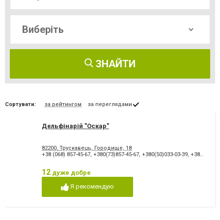
ЗНАЙТИ
Сортувати:
за рейтингом
за переглядами
Дельфінарій "Оскар"
82200, Трускавець, Городище, 18
+38 (068) 857-45-67
,
+380(73)857-45-67
,
+380(50)033-03-39
,
+380(93)631-77-00
12
дуже добре
Я рекомендую