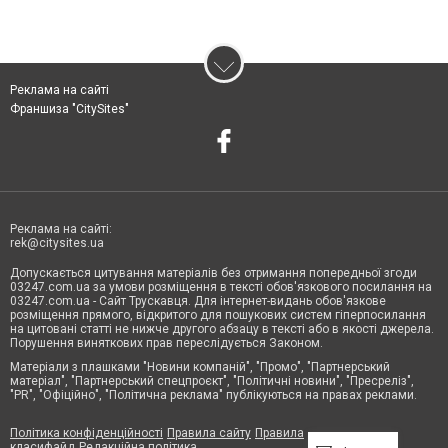
Реклама на сайті
Франшиза "CitySites"
Реклама на сайті:
rek@citysites.ua
Допускається цитування матеріалів без отримання попередньої згоди
03247.com.ua за умови розміщення в тексті обов'язкового посилання на
03247.com.ua - Сайт Трускавця. Для інтернет-видань обов'язкове
розміщення прямого, відкритого для пошукових систем гіперпосилання
на цитовані статті не нижче другого абзацу в тексті або в якості джерела.
Порушення виняткових прав переслідується Законом.
Матеріали з плашками "Новини компаній", "Промо", "Партнерський
матеріал", "Партнерський спецпроєкт", "Політичні новини", "Пресреліз",
"PR", "Офіційно", "Політична реклама" публікуються на правах реклами.
Політика конфіденційності
Правила сайту
Правила
класифайд
Редакційна політика