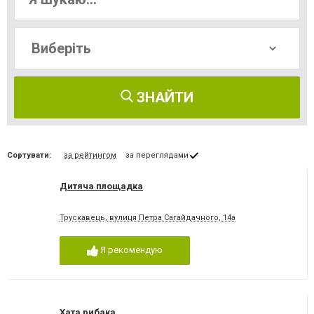
ЗНАЙТИ
Сортувати:
за рейтингом
за переглядами
Дитяча площадка
Трускавець, вулиця Петра Сагайдачного, 14а
Я рекомендую
Хата рибака