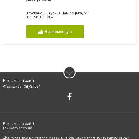
Трускавець, вулиця Помірецька, 55
+38098 916 9304
Я рекомендую
Реклама на сайті
Франшиза "CitySites"
Реклама на сайті:
rek@citysites.ua
Допускається цитування матеріалів без отримання попередньої згоди