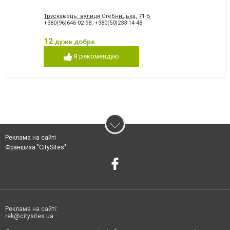
Трускавець, вулиця Стебницька, 71-Б
+380(96)646-02-98
,
+380(50)233-14-48
12
дуже добре
Я рекомендую
Реклама на сайті
Франшиза "CitySites"
Реклама на сайті:
rek@citysites.ua