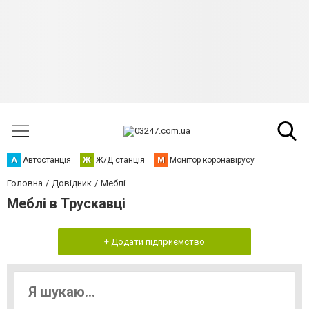
А
Автостанція
Ж
Ж/Д станція
М
Монітор коронавірусу
Головна
Довідник
Меблі
Меблі в Трускавці
+ Додати підприємство