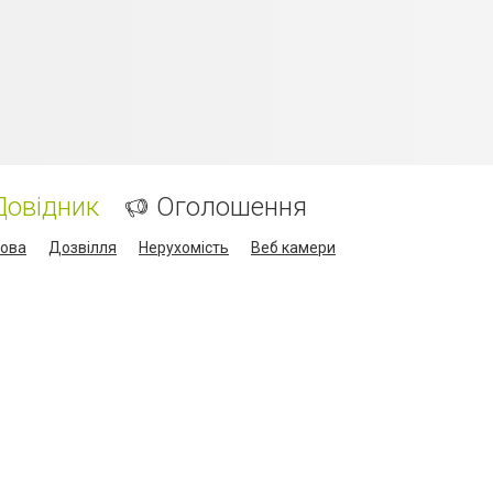
Довідник
Оголошення
кова
Дозвілля
Нерухомість
Веб камери