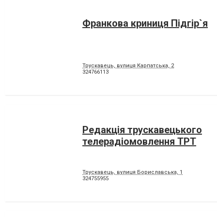
Франкова криниця Підгір`я
Трускавець, вулиця Карпатська, 2
324766113
Редакція трускавецького
телерадіомовлення ТРТ
Трускавець, вулиця Бориславська, 1
324755955