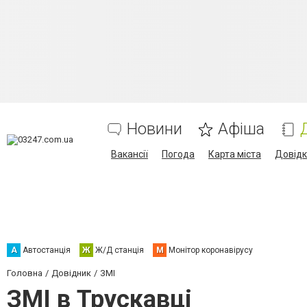
Новини
Афіша
Вакансії
Погода
Карта міста
Довід
А
Автостанція
Ж
Ж/Д станція
М
Монітор коронавірусу
Головна
Довідник
ЗМІ
ЗМІ в Трускавці