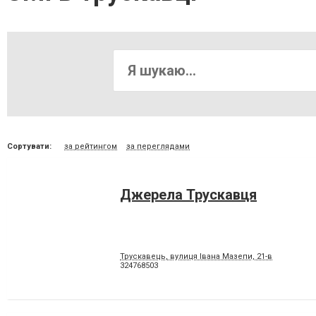
Сортувати:
за рейтингом
за переглядами
Джерела Трускавця
Трускавець, вулиця Івана Мазепи, 21-в
324768503