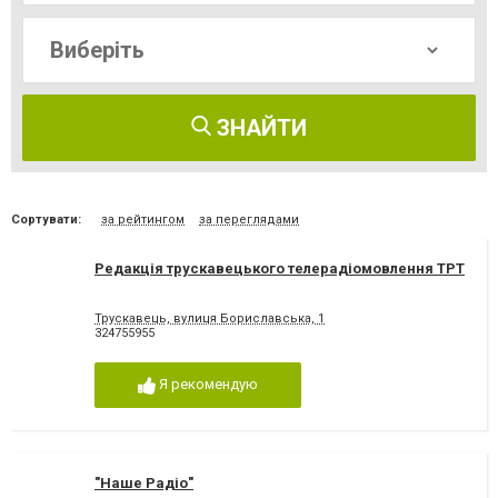
ЗНАЙТИ
Сортувати:
за рейтингом
за переглядами
Редакція трускавецького телерадіомовлення ТРТ
Трускавець, вулиця Бориславська, 1
324755955
Я рекомендую
"Наше Радіо"