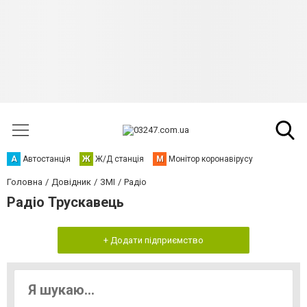
А
Автостанція
Ж
Ж/Д станція
М
Монітор коронавірусу
Головна
Довідник
ЗМІ
Радіо
Радіо Трускавець
+ Додати підприємство