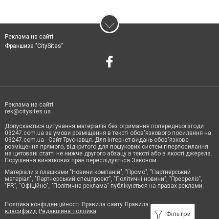
Реклама на сайті
Франшиза "CitySites"
Реклама на сайті:
rek@citysites.ua
Допускається цитування матеріалів без отримання попередньої згоди
03247.com.ua за умови розміщення в тексті обов'язкового посилання на
03247.com.ua - Сайт Трускавця. Для інтернет-видань обов'язкове
розміщення прямого, відкритого для пошукових систем гіперпосилання
на цитовані статті не нижче другого абзацу в тексті або в якості джерела.
Порушення виняткових прав переслідується Законом.
Матеріали з плашками "Новини компаній", "Промо", "Партнерський
матеріал", "Партнерський спецпроєкт", "Політичні новини", "Пресреліз",
"PR", "Офіційно", "Політична реклама" публікуються на правах реклами.
Політика конфіденційності
Правила сайту
Правила
класифайд
Редакційна політика
Фільтри