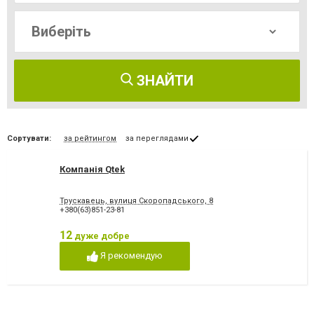
ЗНАЙТИ
Сортувати:
за рейтингом
за переглядами
Компанія Qtek
Трускавець, вулиця Скоропадського, 8
+380(63)851-23-81
12
дуже добре
Я рекомендую