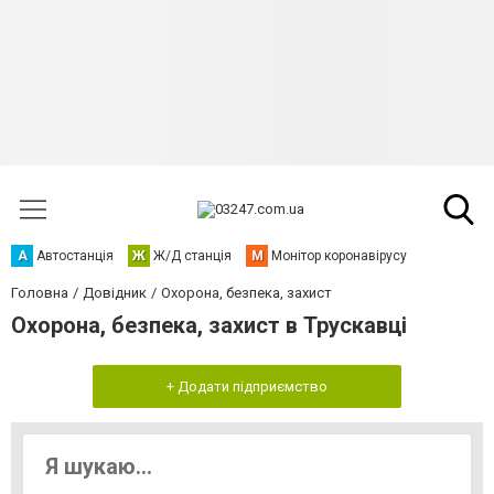
А
Автостанція
Ж
Ж/Д станція
М
Монітор коронавірусу
Головна
Довідник
Охорона, безпека, захист
Охорона, безпека, захист в Трускавці
+ Додати підприємство