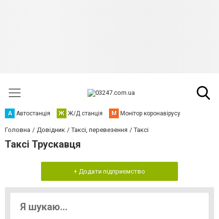
А
Автостанція
Ж
Ж/Д станція
М
Монітор коронавірусу
Головна
Довідник
Таксі, перевезення
Таксі
Таксі Трускавця
+ Додати підприємство