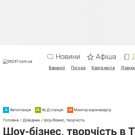
Новини
Афіша
Вакансії
Погода
Карта міста
Довід
А
Автостанція
Ж
Ж/Д станція
М
Монітор коронавірусу
Головна
Довідник
Шоу-бізнес, творчість
Шоу-бізнес, творчість в 