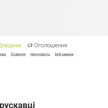
Довідник
Оголошення
кова
Дозвілля
Нерухомість
Веб камери
Трускавці