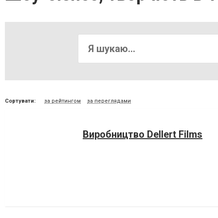
Сортувати:
за рейтингом
за переглядами
Виробництво Dellert Films