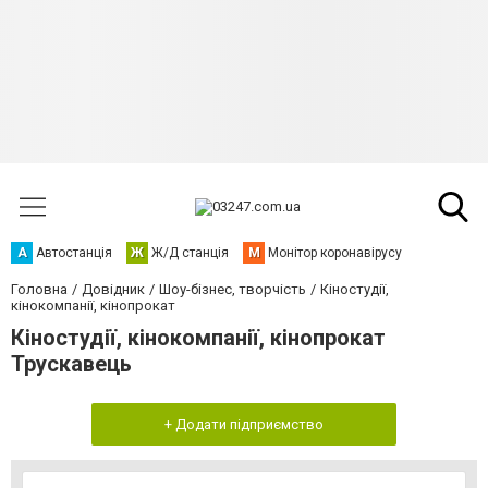
А
Автостанція
Ж
Ж/Д станція
М
Монітор коронавірусу
Головна
Довідник
Шоу-бізнес, творчість
Кіностудії,
кінокомпанії, кінопрокат
Кіностудії, кінокомпанії, кінопрокат
Трускавець
+ Додати підприємство