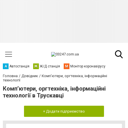
А
Автостанція
Ж
Ж/Д станція
М
Монітор коронавірусу
Головна
Довідник
Комп’ютери, оргтехніка, інформаційні
технології
Комп’ютери, оргтехніка, інформаційні
технології в Трускавці
+ Додати підприємство